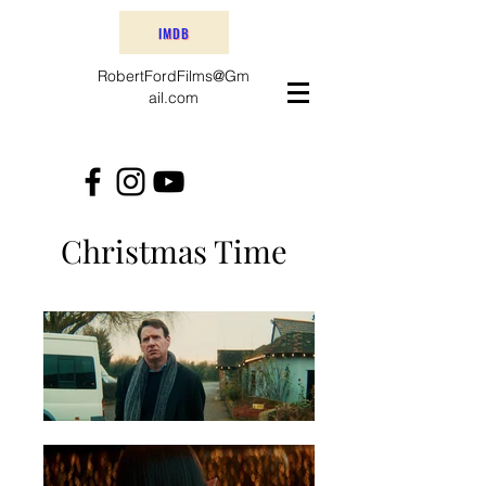
IMDB
RobertFordFilms@Gm
ail.com
Christmas Time