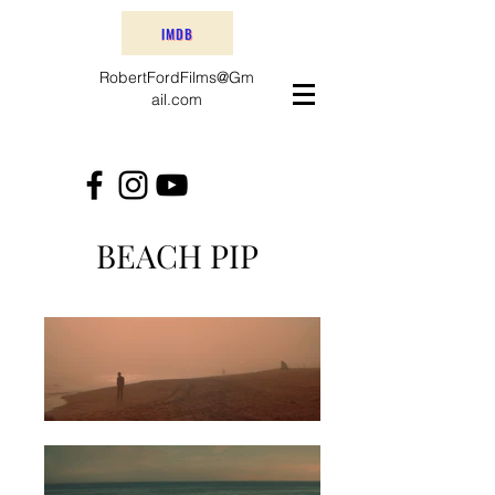
IMDB
RobertFordFilms@Gm
ail.com
BEACH PIP