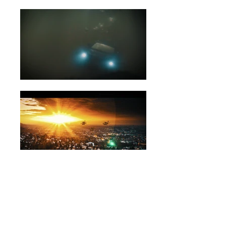
RobertFordFilms@Gmail.com