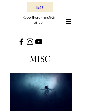
IMDB
RobertFordFilms@Gm
ail.com
MISC