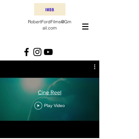
IMDB
RobertFordFilms@Gm
ail.com
Cine Reel
Play Video